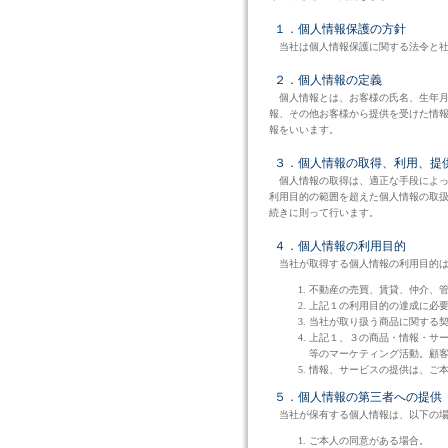
１．個人情報保護の方針
当社は個人情報保護に関する法令と社
２．個人情報の定義
個人情報とは、お客様の氏名、生年月日
報、その他お客様から提供を受けた情報
報をいいます。
３．個人情報の取得、利用、提
個人情報の取得は、適正な手段によっ
利用目的の範囲を超えた個人情報の取扱
続きに則って行います。
４．個人情報の利用目的
当社が取得する個人情報の利用目的は
不動産の売買、賃貸、仲介、
上記１の利用目的の達成に必
当社が取り扱う商品に関する
上記１、３の商品・情報・サ
等のマーケティング活動。顧
情報、サービスの提供は、ご
５．個人情報の第三者への提供
当社が保有する個人情報は、以下の場
ご本人の同意がある場合。