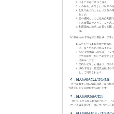
法令の規定に基づく場合。
人の生命、身体または財産の
公衆衛生の向上または児童の
るとき。
国の機関もしくは地方公共団
がある場合であって、ご本人
利用目的の達成に必要な範囲
合。
《不動産物件情報を第三者提供（広告
広告を行う不動産物件情報は
り、個人の氏名は含みません
指定流通機構への登録、イン
じて間接的（当社の同意のも
提供されます。
契約が成立した場合は、速や
成約情報は、指定流通機構や
として利用されます。
６．個人情報の安全管理措置
当社が有する個人情報は適正かつ慎重
つ適切な安全管理措置を講じます。
７．個人情報取扱の委託
当社が有する個人情報について、その
じている者を選定し、委託先に対し必
８．個人情報の開示・訂正等の