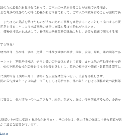
保護のため必要がある場合であって、ご本人の同意を得ることが困難である場合。
健全な育成の推進のため特に必要がある場合であって、ご本人の同意を得ることが困難であ
体、またはその委託を受けたものが法令の定める事務を遂行することに対して協力する必要
の同意を得ることにより当該事務の遂行に支障を及ぼす恐れがあるとき。
で、機密保持契約を終結している信頼出来る業務委託先に対し、必要な範囲で開示する場
）する場合》
、物件種目、所在地、価格、交通、土地及び建物の面積、間取、設備、写真、案内図等であ
。
ターネット、不動産情報誌、チラシ等の広告媒体を通じて直接、または他の不動産会社を通
と、他の不動産会社が広告を行う場合等を含む）に、契約の相手方や売買・賃貸借希望者に
かに成約報告（成約年月日、価格）を広告媒体主等へ行い、広告を停止します。
民間の広告媒体主により集計、加工もしくは分析され、他の取引における価格査定の資料等
に管理し、個人情報への不正アクセス、紛失、改ざん、漏えい等を防止するため、必要か
取扱いを外部に委託する場合があります。その場合は、個人情報の保護に十分な措置が講
要かつ適切な監督を行います。
手続き