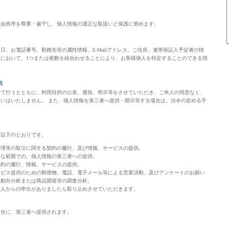
会秩序を尊重・厳守し、個人情報の適正な取扱いと保護に努めます。
、お電話番号、勤務先等の属性情報、E-Mailアドレス、ご住所、連帯保証人予定者の情
において、1つまたは複数を組合わせることにより、お客様個人を特定することのできる情
供
て行うとともに、利用目的の公表、通知、明示等をさせていただき、ご本人の同意なく、
いはいたしません。 また、個人情報を第三者へ提供・開示等する場合は、法令の定める手
以下のとおりです。
管理等の取引に関する契約の履行、及び情報、サービスの提供。
要な範囲での、個人情報の第三者への提供。
契約の履行、情報、サービスの提供。
ービス提供のための郵便物、電話、電子メール等による営業活動、及びアンケートのお願い
客動向分析または商品開発等の調査分析。
本人からの申出がありましたら取り止めさせていただきます。
合に、第三者へ提供されます。