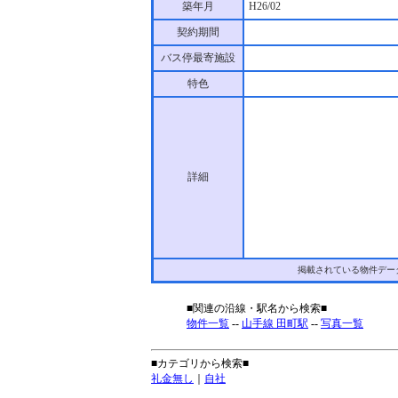
築年月
H26/02
契約期間
バス停最寄施設
特色
詳細
掲載されている物件デー
■関連の沿線・駅名から検索■
物件一覧
--
山手線 田町駅
--
写真一覧
■カテゴリから検索■
礼金無し
｜
自社