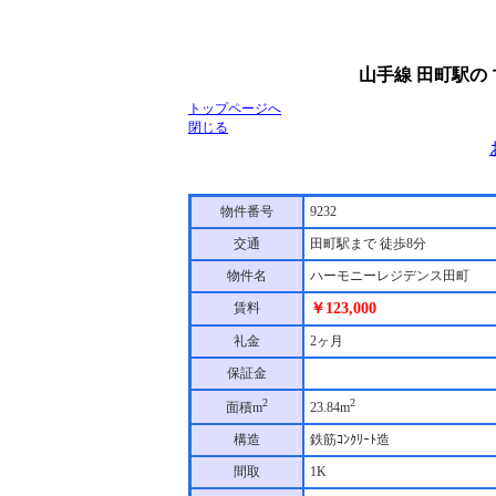
山手線 田町駅の
トップページへ
閉じる
物件番号
9232
交通
田町駅まで 徒歩8分
物件名
ハーモニーレジデンス田町
賃料
￥123,000
礼金
2ヶ月
保証金
2
2
面積m
23.84m
構造
鉄筋ｺﾝｸﾘｰﾄ造
間取
1K