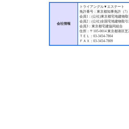
トライアングル▼エステート
免許番号：東京都知事免許（7）第
会員1：(公社)東京都宅地建
会員2：(公社)全国宅地建物取
会社情報
会員3：東京都宅建協同組合
住所：〒105-0014 東京都港区芝2
ＴＥＬ：03-3454-7864
ＦＡＸ：03-3454-7809