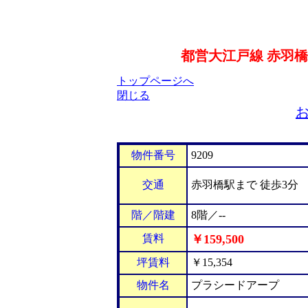
都営大江戸線 赤羽橋
トップページへ
閉じる
物件番号
9209
交通
赤羽橋駅まで 徒歩3分
階／階建
8階／--
賃料
￥159,500
坪賃料
￥15,354
物件名
プラシードアープ