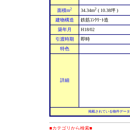
2
2
面積m
34.34m
( 10.38坪 )
建物構造
鉄筋ｺﾝｸﾘｰﾄ造
築年月
H18/02
引渡時期
即時
特色
詳細
掲載されている物件データ
■カテゴリから検索■