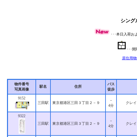
シング
･･･本日入荷
･･･
居住用物
物件番号
バス
駅名
住所
写真画像
徒歩
9152
－
三田駅
東京都港区三田３丁目２－９
クレイ
4分
9322
－
三田駅
東京都港区三田３丁目２－９
クレイ
4分