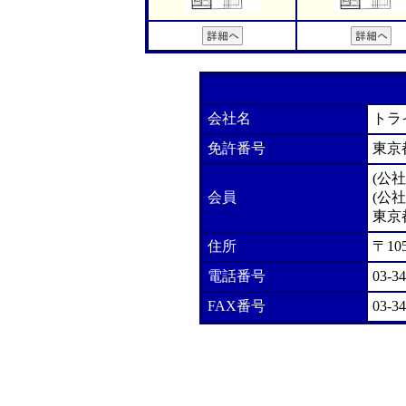
会社名
トラ
免許番号
東京
(公
会員
(公
東京
住所
〒10
電話番号
03-3
FAX番号
03-3